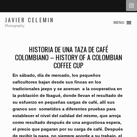
JAVIER CELEMIN
MENU
Skip
Photography
to
content
HISTORIA DE UNA TAZA DE CAFÉ
COLOMBIANO – HISTORY OF A COLOMBIAN
COFFEE CUP
En sábado, día de mercado, los pequeños
caficultores bajan desde sus fincas en los
tradicionales jeeps y se acercan a la cooperativa en
la población de Ibagué, donde llevan el resultado de
su esfuerzo en pequeñas cargas de café, allí sus
granos son sometidos a diferentes pruebas para
establecer el nivel del calidad del mismo, que arroja
como resultado después de una angustiosa espera,
el precio que pagaran por su carga de café. Después
de recibir la paga, no siempre acorde a su trabajo, el